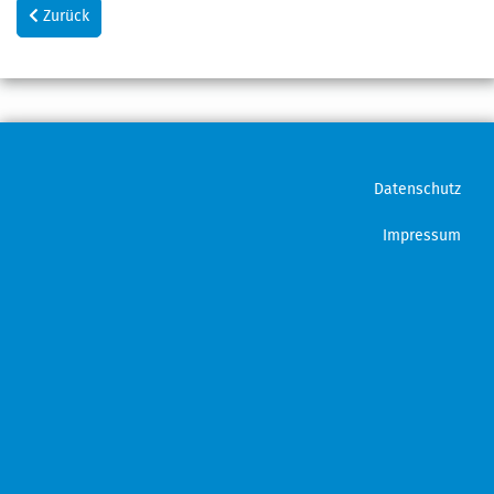
Vorheriger Beitrag: Herzlich Willkommen
Zurück
Datenschutz
Impressum